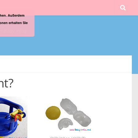
ichen. Außerdem
onen erhalten Sie
er Baby Infos
ht?