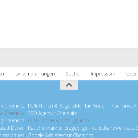
en
Linkempfehlungen
Suche
Impressum
Über
in Chemnitz
Reflektoren & Bügelbilder für Kinder
|
Fachanwalt 
ur Chemnitz
SEO Agentur Chemnitz
g Chemnitz
Auto Conen Fahrzeugsuche
statt Düren
Räuchermänner Erzgebirge - Kunsthandwerk aus Se
iete bauen
Google Ads Agentur Chemnitz