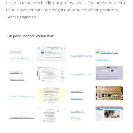
unseren Kunden schnelle und professionelle Ergebnisse zu liefern.
Dabei ergänzen wir uns sehr gut und arbeiten als eingespieltes
Team zusammen.
Ein paar unserer Webseiten:
www.tisa-
www.krähenfuss.de
optimierung.de
www.blog-
www.crowfoot.de
linktausch.de
www.holz-
www.zitate-gratis.de
mieten.de
www.baby-
www.crowspider.com
infos.net