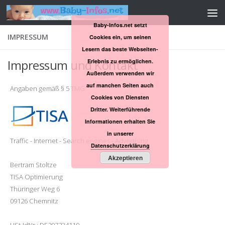
Zum Inhalt springen
Baby-Infos.net setzt
IMPRESSUM
Cookies ein, um seinen
Lesern das beste Webseiten-
Impressum und Kontakt
Erlebnis zu ermöglichen.
Außerdem verwenden wir
auf manchen Seiten auch
Angaben gemäß § 5 TMG:
Cookies von Diensten
Dritter. Weiterführende
Informationen erhalten Sie
in unserer
T
raffic -
I
nternet -
S
earch engines -
A
dvertising
Datenschutzerklärung
Akzeptieren
Bertram Stoltze
TISA Optimierung
Thüringer Weg 6
09126 Chemnitz