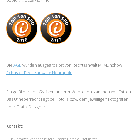
USt-IdNr.: DE297234110
Die
AGB
wurden ausgearbeitet von Rechtsanwalt M. Münchow,
Schuster Rechtsanwälte Neuruppin
.
Einige Bilder und Grafiken unserer Webseiten stammen von Fotolia.
Das Urheberrecht liegt bei Fotolia bzw. dem jeweiligen Fotografen
oder Grafik-Designer.
Kontakt:
Für Anfragen können Sie gern unsere unten aufgeführten