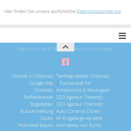
Hier finden Sie unsere ausführliche
Datenschutzerklärung
.
Baby-Infos.net © 2026. Alle Rechte vorbehalten.
Fenster in Chemnitz
Tierheilpraktiker Chemnitz
Google Ads
|
Fachanwalt für
Chemnitz
Arbeitsrecht in Neuruppin
Reflektierende
SEO Agentur Chemnitz
Bügelbilder
SEO Agentur Chemnitz
Autovermietung
Auto Conen in Düren
Düren
Im Erzgebirge versteht
Holzmiete bauen
man etwas von Kunst-