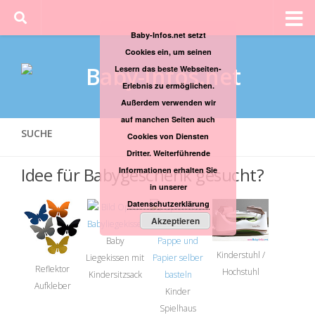
Baby-Infos.net setzt
Cookies ein, um seinen
Lesern das beste Webseiten-
Erlebnis zu ermöglichen.
Außerdem verwenden wir
auf manchen Seiten auch
SUCHE
Cookies von Diensten
Dritter. Weiterführende
Idee für Babygeschenk gesucht?
Informationen erhalten Sie
in unserer
Datenschutzerklärung
Akzeptieren
Baby
Kinderstuhl /
Liegekissen mit
Reflektor
Hochstuhl
Kindersitzsack
Aufkleber
Kinder
Spielhaus