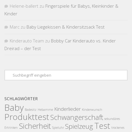
Helene-ballert
zu
Fingerspiele für Babys, Kleinkinder &
Kinder
Marc
zu
Baby Liegekissen & Kindersitzsack Test
Kinderauto Team
zu
Bobby Car Kinderauto vs. Kinder
Dreirad – der Test
SCHLAGWÖRTER
Baby
Kinderlieder
Badesitz
Hebamme
Kinderwunsch
Produkttest
Schwangerschaft
sekundäres
Test
Sicherheit
Spielzeug
Ertrinken
Spieluhr
trockenes