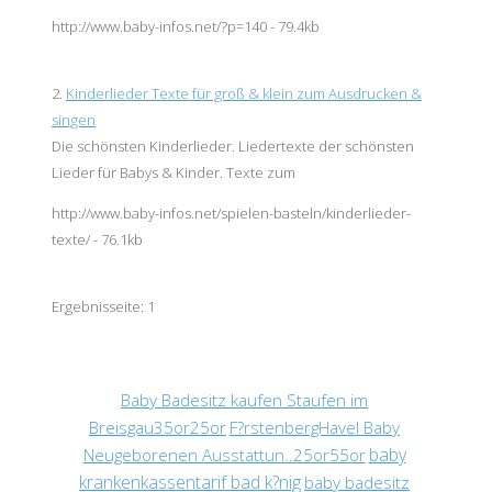
http://www.baby-infos.net/?p=140 - 79.4kb
2.
Kinderlieder Texte für groß & klein zum Ausdrucken &
singen
Die schönsten Kinderlieder. Liedertexte der schönsten
Lieder für Babys & Kinder. Texte zum
http://www.baby-infos.net/spielen-basteln/kinderlieder-
texte/ - 76.1kb
Ergebnisseite:
1
Baby Badesitz kaufen Staufen im
Breisgau35or25or
F?rstenbergHavel Baby
baby
Neugeborenen Ausstattun..25or55or
krankenkassentarif bad k?nig
baby badesitz