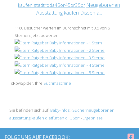
Neugeborenen
kaufen stadtroda45or45or35or
Ausstattung kaufen Dissen a...
1160
Besucher werten im Durchschnitt mit
3.5
von 5
Sternen
.
Jetzt bewerten:
cRowSpider, Ihre
Suchmaschine
Sie befinden sich auf:
Baby-Infos
›
Suche 'neugeborenen
ausstattung kaufen dietfurt an d...35or'
›
Ergebnisse
FOLGE UNS AUF FACEBOOK: