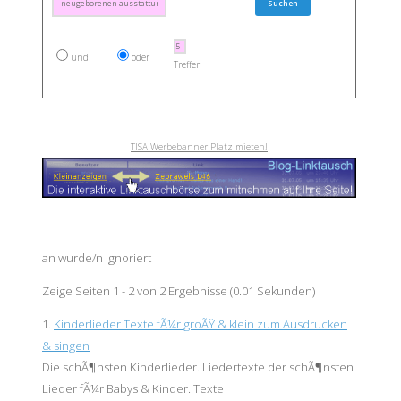
und
oder
Treffer
TISA Werbebanner Platz mieten!
an wurde/n ignoriert
Zeige Seiten 1 - 2 von 2 Ergebnisse (0.01 Sekunden)
1.
Kinderlieder Texte fÃ¼r groÃŸ & klein zum Ausdrucken
& singen
Die schÃ¶nsten Kinderlieder. Liedertexte der schÃ¶nsten
Lieder fÃ¼r Babys & Kinder. Texte