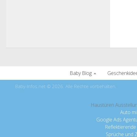
Baby Blog
Geschenkide
Baby-Infos.net © 2026. Alle Rechte vorbehalten.
Haustüren Ausstellu
Auto m
Google Ads Agent
Reflektierende
Sprüche und Zi