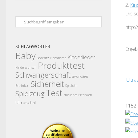
2.
Kin
Die s
http:
SCHLAGWÖRTER
Ergeb
Baby
Kinderlieder
Badesitz
Hebamme
Produkttest
Kinderwunsch
Schwangerschaft
sekundäres
Ultra
Sicherheit
Ertrinken
Spieluhr
Test
Spielzeug
trockenes Ertrinken
Ultraschall
1152