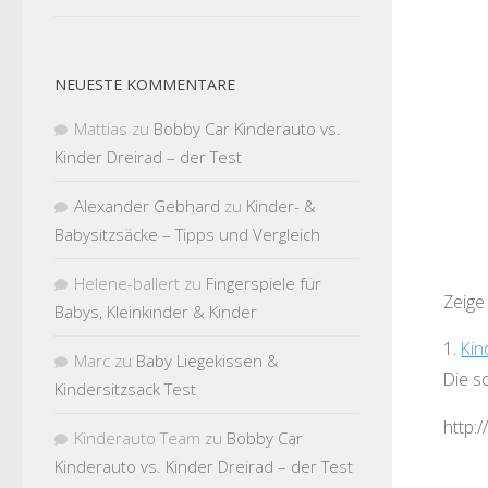
NEUESTE KOMMENTARE
Mattias
zu
Bobby Car Kinderauto vs.
Kinder Dreirad – der Test
Alexander Gebhard
zu
Kinder- &
Babysitzsäcke – Tipps und Vergleich
Helene-ballert
zu
Fingerspiele für
Zeige
Babys, Kleinkinder & Kinder
1.
Kin
Marc
zu
Baby Liegekissen &
Die s
Kindersitzsack Test
http:
Kinderauto Team
zu
Bobby Car
Kinderauto vs. Kinder Dreirad – der Test