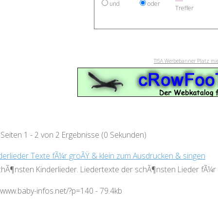
und
oder
Treffer
TISA Werbebanner Platz mi
 Seiten 1 - 2 von 2 Ergebnisse (0 Sekunden)
derlieder Texte fÃ¼r groÃŸ & klein zum Ausdrucken & singen
chÃ¶nsten Kinderlieder. Liedertexte der schÃ¶nsten Lieder fÃ¼r
//www.baby-infos.net/?p=140 - 79.4kb