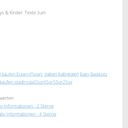
bys & Kinder. Texte zum
gaben babygaleri
Baby Badesitz
kaufen Eckernf?start.
 kaufen stadtroda55or65or55or25or
ewerten: