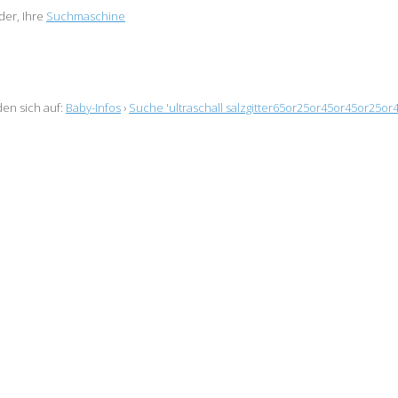
er, Ihre
Suchmaschine
den sich auf:
Baby-Infos
›
Suche 'ultraschall salzgitter65or25or45or45or25or4