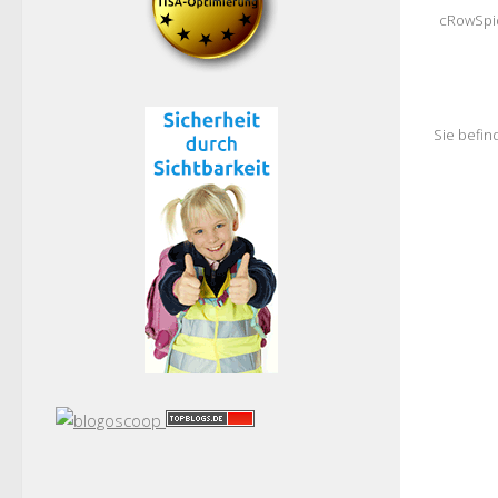
cRowSpid
Sie befin