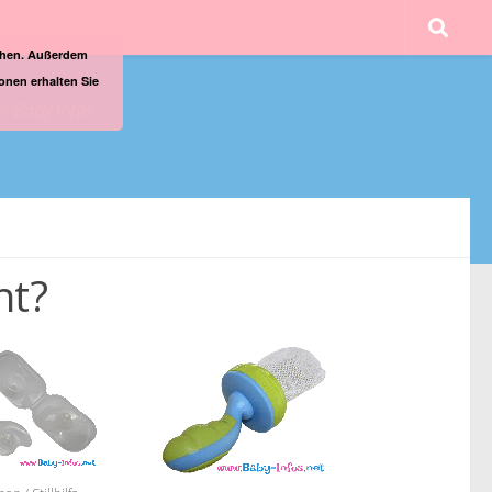
ichen. Außerdem
onen erhalten Sie
er Baby Infos
ht?