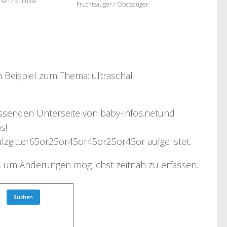
hen / Stillhilfe
Fruchtsauger / Obstsauger
um Beispiel zum Thema:
ultraschall
passenden Unterseite von
baby-infos.net
und
s!
salzgitter65or25or45or45or25or45or
aufgelistet.
t, um Änderungen möglichst zeitnah zu erfassen.