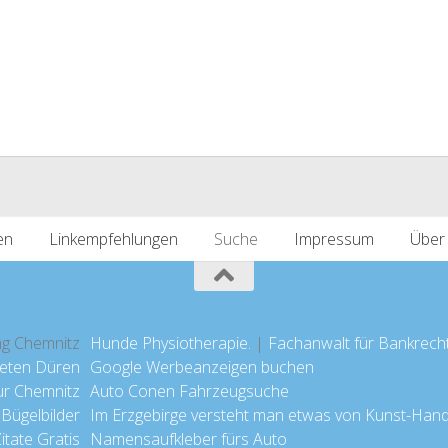
en
Linkempfehlungen
Suche
Impressum
Über
ng Chemnitz
Hunde Physiotherapie.
|
Fachanwalt für Bankrech
ieten Düren
Google Werbeanzeigen buchen
ur Chemnitz
Auto Conen Fahrzeugsuche
 Bügelbilder
Im Erzgebirge versteht man etwas von Kunst-Han
tate Gratis
Namensaufkleber fürs Auto