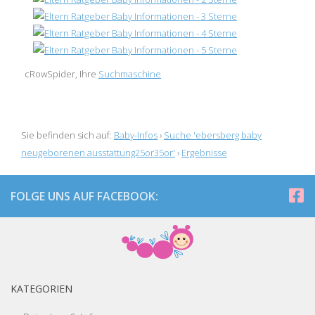
cRowSpider, Ihre
Suchmaschine
Sie befinden sich auf:
Baby-Infos
›
Suche 'ebersberg baby
neugeborenen ausstattung25or35or'
›
Ergebnisse
FOLGE UNS AUF FACEBOOK:
KATEGORIEN