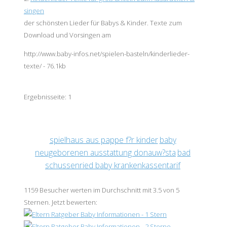
singen
der schönsten Lieder für
Baby
s & Kinder. Texte zum
Download und Vorsingen am
http://www.baby-infos.net/spielen-basteln/kinderlieder-
texte/ - 76.1kb
Ergebnisseite:
1
spielhaus aus pappe f?r kinder
baby
neugeborenen ausstattung donauw?sta
bad
schussenried baby krankenkassentarif
1159
Besucher werten im Durchschnitt mit
3.5
von 5
Sternen
.
Jetzt bewerten: