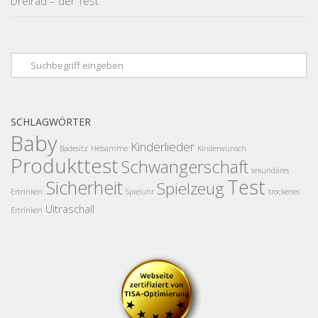
Dreirad – der Test
SCHLAGWÖRTER
Baby
Kinderlieder
Badesitz
Hebamme
Kinderwunsch
Produkttest
Schwangerschaft
sekundäres
Test
Sicherheit
Spielzeug
Ertrinken
Spieluhr
trockenes
Ultraschall
Ertrinken