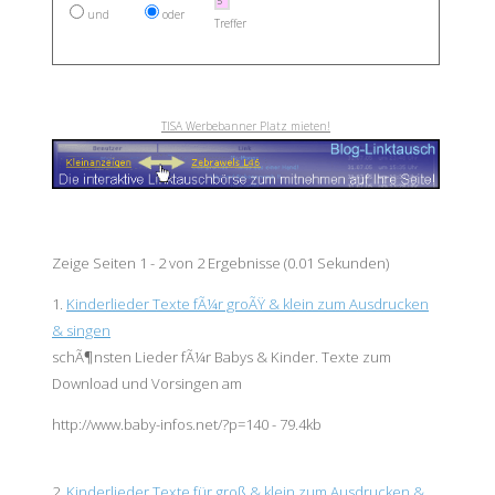
und
oder
Treffer
TISA Werbebanner Platz mieten!
Zeige Seiten 1 - 2 von 2 Ergebnisse (0.01 Sekunden)
1.
Kinderlieder Texte fÃ¼r groÃŸ & klein zum Ausdrucken
& singen
schÃ¶nsten Lieder fÃ¼r
Baby
s & Kinder. Texte zum
Download und Vorsingen am
http://www.baby-infos.net/?p=140 - 79.4kb
2.
Kinderlieder Texte für groß & klein zum Ausdrucken &