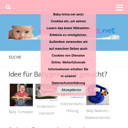
Baby-Infos.net setzt
Cookies ein, um seinen
Lesern das beste Webseiten-
Erlebnis zu ermöglichen.
Außerdem verwenden wir
auf manchen Seiten auch
Cookies von Diensten
SUCHE
Dritter. Weiterführende
Informationen erhalten Sie
Idee für Babygeschenk gesucht?
in unserer
Datenschutzerklärung
Akzeptieren
Holzeisenbahn /
Kinderstuhl /
Holzzug
Baby Badesitz /
Baby Türhopser
Hochstuhl
Badewannensitz