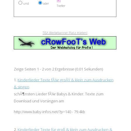
und
oder
Treffer
TISA Werbebanner Platz mieten!
Zeige Seiten 1 - 2 von 2 Ergebnisse (0.01 Sekunden)
1.
Kinderlieder Texte fÃ¼r groÃŸ & klein zum Ausdrucken
& singen
schÃ¶nsten Lieder fÃ¼r
Baby
s & Kinder. Texte zum
Download und Vorsingen am
http://www.baby-infos.net/?p=140 - 79.4kb
2.
Kinderlieder Texte für groß & klein zum Ausdrucken &