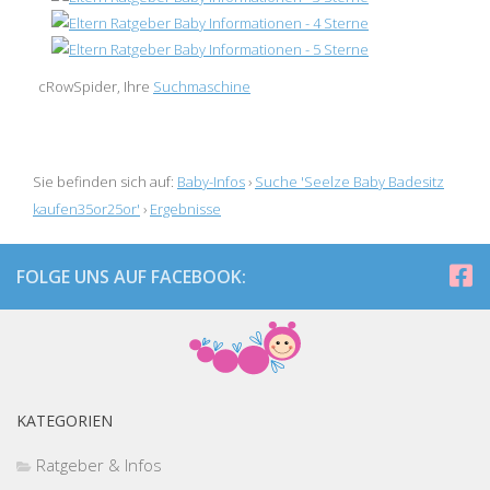
cRowSpider, Ihre
Suchmaschine
Sie befinden sich auf:
Baby-Infos
›
Suche 'Seelze Baby Badesitz
kaufen35or25or'
›
Ergebnisse
FOLGE UNS AUF FACEBOOK:
KATEGORIEN
Ratgeber & Infos