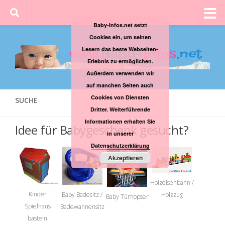
Baby-Infos.net setzt
Cookies ein, um seinen
Lesern das beste Webseiten-
Erlebnis zu ermöglichen.
Außerdem verwenden wir
auf manchen Seiten auch
Cookies von Diensten
SUCHE
Dritter. Weiterführende
Informationen erhalten Sie
Idee für Babygeschenk gesucht?
in unserer
Datenschutzerklärung
Akzeptieren
Holzeisenbahn /
Kinder
Holzzug
Baby Badesitz /
Baby Türhopser
Spielhaus
Badewannensitz
basteln