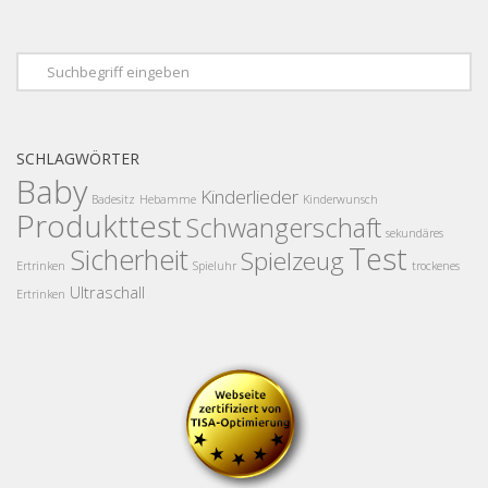
SCHLAGWÖRTER
Baby
Kinderlieder
Badesitz
Hebamme
Kinderwunsch
Produkttest
Schwangerschaft
sekundäres
Test
Sicherheit
Spielzeug
Ertrinken
Spieluhr
trockenes
Ultraschall
Ertrinken