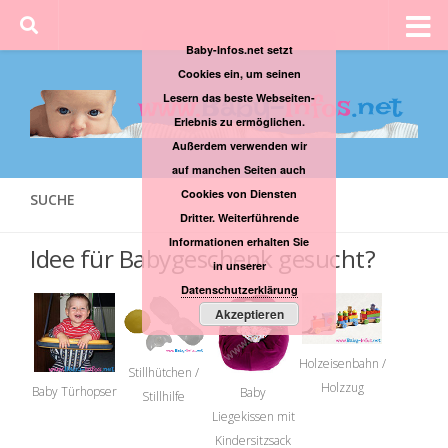
Baby-Infos.net setzt
Cookies ein, um seinen
Lesern das beste Webseiten-
Erlebnis zu ermöglichen.
Außerdem verwenden wir
auf manchen Seiten auch
Cookies von Diensten
SUCHE
Dritter. Weiterführende
Informationen erhalten Sie
Idee für Babygeschenk gesucht?
in unserer
Datenschutzerklärung
Akzeptieren
Holzeisenbahn /
Stillhütchen /
Holzzug
Baby Türhopser
Baby
Stillhilfe
Liegekissen mit
Kindersitzsack