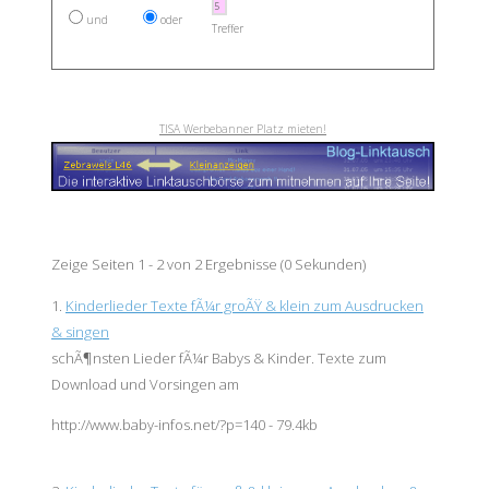
und
oder
Treffer
TISA Werbebanner Platz mieten!
Zeige Seiten 1 - 2 von 2 Ergebnisse (0 Sekunden)
1.
Kinderlieder Texte fÃ¼r groÃŸ & klein zum Ausdrucken
& singen
schÃ¶nsten Lieder fÃ¼r
Baby
s & Kinder. Texte zum
Download und Vorsingen am
http://www.baby-infos.net/?p=140 - 79.4kb