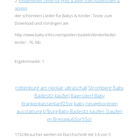
2.
Kinderlieder Texte für groß & klein zum Ausdrucken &
singen
der schönsten Lieder für
Baby
s & Kinder. Texte zum
Download und Vorsingen am
http://www.baby-infos.net/spielen-basteln/kinderlieder-
texte/ - 76.1kb
Ergebnisseite:
1
rottenburg am neckar ultraschall
Stromberg Baby
Badesitz kaufen
Baiersdorf Baby
Krankenkassentarif25or
baby neugeborenen
ausstattung b?burg
Baby Badesitz kaufen Staufen
im Breisgau65or55or
1152
Besucher werten im Durchschnitt mit
3.6
von 5