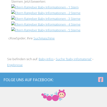
Sternen
.
Jetzt bewerten:
cRowSpider, Ihre
Suchmaschine
Sie befinden sich auf:
Baby-Infos
›
Suche 'baby infomaterial'
›
Ergebnisse
FOLGE UNS AUF FACEBOOK: