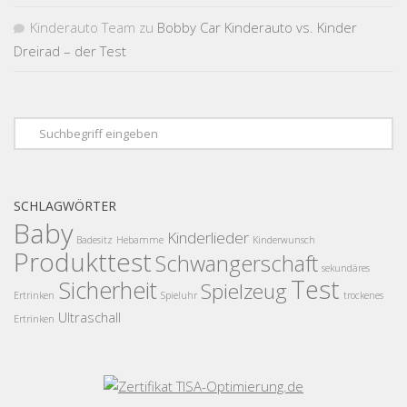
Kinderauto Team
zu
Bobby Car Kinderauto vs. Kinder
Dreirad – der Test
SCHLAGWÖRTER
Baby
Kinderlieder
Badesitz
Hebamme
Kinderwunsch
Produkttest
Schwangerschaft
sekundäres
Test
Sicherheit
Spielzeug
Ertrinken
Spieluhr
trockenes
Ultraschall
Ertrinken